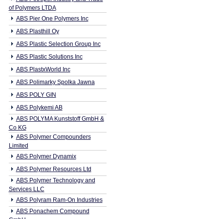
of Polymers LTDA
ABS Pier One Polymers Inc
ABS Plasthill Oy
ABS Plastic Selection Group Inc
ABS Plastic Solutions Inc
ABS PlastxWorld Inc
ABS Polimarky Spolka Jawna
ABS POLY GIN
ABS Polykemi AB
ABS POLYMA Kunststoff GmbH &
Co KG
ABS Polymer Compounders
Limited
ABS Polymer Dynamix
ABS Polymer Resources Ltd
ABS Polymer Technology and
Services LLC
ABS Polyram Ram-On Industries
ABS Ponachem Compound