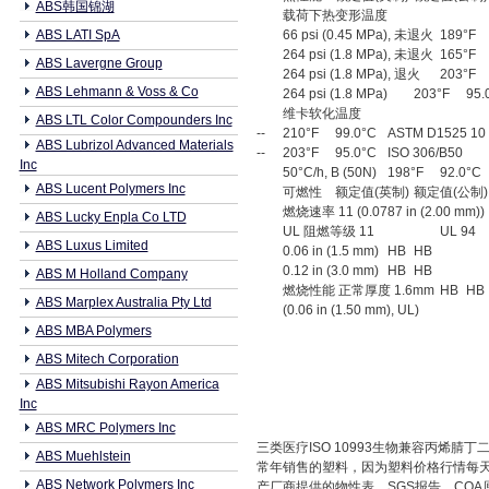
ABS韩国锦湖
载荷下热变形温度
ABS LATI SpA
66 psi (0.45 MPa), 未退火
189°F
264 psi (1.8 MPa), 未退火
165°F
ABS Lavergne Group
264 psi (1.8 MPa), 退火
203°F
ABS Lehmann & Voss & Co
264 psi (1.8 MPa)
203°F
95.
维卡软化温度
ABS LTL Color Compounders Inc
--
210°F
99.0°C
ASTM D1525 10
ABS Lubrizol Advanced Materials
--
203°F
95.0°C
ISO 306/B50
Inc
50°C/h, B (50N)
198°F
92.0°C
ABS Lucent Polymers Inc
可燃性
额定值(英制)
额定值(公制)
燃烧速率 11 (0.0787 in (2.00 mm))
ABS Lucky Enpla Co LTD
UL 阻燃等级 11
UL 94
ABS Luxus Limited
0.06 in (1.5 mm)
HB
HB
0.12 in (3.0 mm)
HB
HB
ABS M Holland Company
燃烧性能 正常厚度 1.6mm
HB
HB
ABS Marplex Australia Pty Ltd
(0.06 in (1.50 mm), UL)
ABS MBA Polymers
ABS Mitech Corporation
ABS Mitsubishi Rayon America
Inc
ABS MRC Polymers Inc
三类医疗ISO 10993生物兼容丙烯腈丁二
ABS Muehlstein
常年销售的塑料，因为塑料价格行情每
ABS Network Polymers Inc
产厂商提供的物性表、SGS报告，COA原