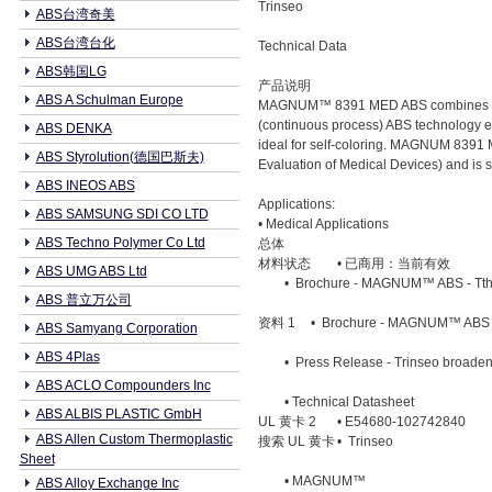
Trinseo
ABS台湾奇美
ABS台湾台化
Technical Data
ABS韩国LG
产品说明
ABS A Schulman Europe
MAGNUM™ 8391 MED ABS combines an e
(continuous process) ABS technology ens
ABS DENKA
ideal for self-coloring. MAGNUM 8391 
ABS Styrolution(德国巴斯夫)
Evaluation of Medical Devices) and is s
ABS INEOS ABS
Applications:
ABS SAMSUNG SDI CO LTD
• Medical Applications
ABS Techno Polymer Co Ltd
总体
材料状态
• 已商用：当前有效
ABS UMG ABS Ltd
• Brochure - MAGNUM™ ABS - Tthe
ABS 普立万公司
资料 1
• Brochure - MAGNUM™ ABS Res
ABS Samyang Corporation
ABS 4Plas
• Press Release - Trinseo broadens
ABS ACLO Compounders Inc
• Technical Datasheet
ABS ALBIS PLASTIC GmbH
UL 黄卡 2
• E54680-102742840
ABS Allen Custom Thermoplastic
搜索 UL 黄卡
• Trinseo
Sheet
• MAGNUM™
ABS Alloy Exchange Inc