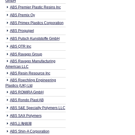
GmbH
ABS Premier Plastic Resins Inc
ABS Premix Oy
ABS Primex Plastics Corporation
ABS Proquigel
ABS Putsch Kunststoffe GmbH
ABS QTR Inc
ABS Ravago Group
ABS Ravago Manufacturing
Americas LLC
ABS Resin Resource Inc
ABS Roechling Engineering
Plastics (UK) Ltd
ABS ROMIRA GmbH
ABS Rondo Plast AB
ABS S&E Specialty Polymers LLC
ABS SAX Polymers
ABS上海锦湖
ABS Shin-A Corporation