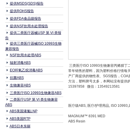
提供MSDS(SDS)报告
提供ROHS报告
提供FDA食品级报告
提供NSF饮用水处理报告
提供二类医疗器械USP 第 VI 类报
告
提供三类医疗器械ISO 10993生物
兼容报告
NSF饮用水处理ABS
辐射消毒ABS
三类医疗ISO 10993生物兼容丙烯腈丁二
EO环氧乙烷消毒ABS
常年销售的塑料，因为塑料价格行情每
产厂商提供的物性表、SGS报告，COA原
抗菌ABS
方法，塑料牌号太多，本网站没有提供的本公司
生物兼容ABS
15397858 微信：13549213581
三类医疗ISO 10993生物兼容ABS
二类医疗USP 第 VI 类生物兼容
ABS
医疗级ABS, 医疗/护理用品, ISO 1099
ABS美国液氮LNP
MAGNUM™ 8391 MED
ABS美国RTP
ABS Resin
ABS日本东丽