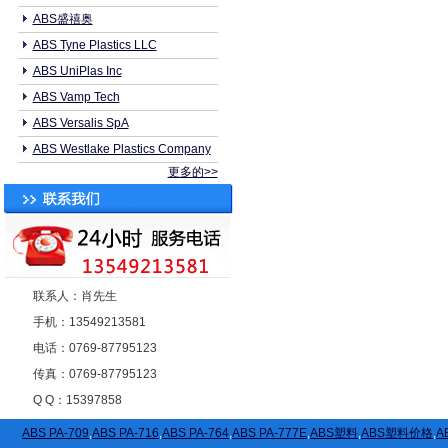
ABS盛禧奥
ABS Tyne Plastics LLC
ABS UniPlas Inc
ABS Vamp Tech
ABS Versalis SpA
ABS Westlake Plastics Company
更多的>>
联系人：肖先生
手机：13549213581
电话：0769-87795123
传真：0769-87795123
Q Q：15397858
ABS PA-709
,
ABS PA-716
,
ABS PA-764
,
ABS PA-777E
,
ABS塑料
,
ABS塑料价格
,
A