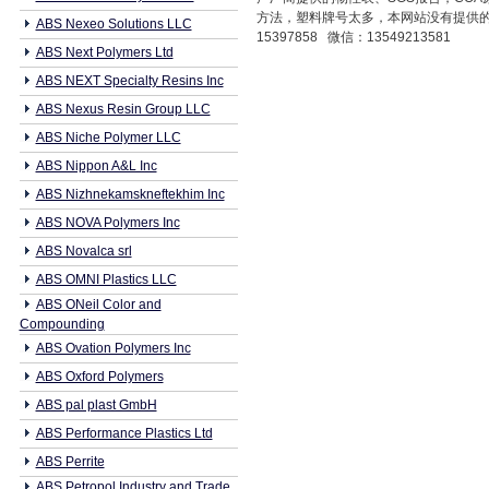
方法，塑料牌号太多，本网站没有提供的本公司
ABS Nexeo Solutions LLC
15397858 微信：13549213581
ABS Next Polymers Ltd
ABS NEXT Specialty Resins Inc
ABS Nexus Resin Group LLC
ABS Niche Polymer LLC
ABS Nippon A&L Inc
ABS Nizhnekamskneftekhim Inc
ABS NOVA Polymers Inc
ABS Novalca srl
ABS OMNI Plastics LLC
ABS ONeil Color and
Compounding
ABS Ovation Polymers Inc
ABS Oxford Polymers
ABS pal plast GmbH
ABS Performance Plastics Ltd
ABS Perrite
ABS Petropol Industry and Trade