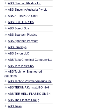
ABS Shuman Plastics Inc
ABS Sincerity Australia Pty Ltd
ABS SITRAPLAS GmbH
ABS SO F TER SPA
ABS Soredi Spa
ABS Spartech Plastics
ABS Spartech Polycom
ABS Stratasys
ABS Styron LLC
ABS Taita Chemical Company Ltd
ABS Taro Plast SpA
ABS Techmer Engineered
Solutions
ABS Techno Polymer America Inc
ABS TEKUMA Kunststoff GmbH
ABS TER HELL PLASTIC GMBH
ABS The Plastics Group
ABS Tisan