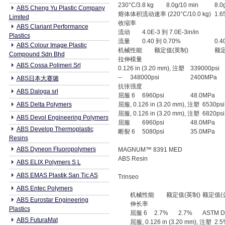
230°C/3.8 kg
8.0g/10 min
8.0
ABS Cheng Yu Plastic Company
熔体体积流动速率 (220°C/10.0 kg)
1.6
Limited
收缩率
ABS Clariant Performance
流动
4.0E-3 到 7.0E-3in/in
Plastics
流量
0.40 到 0.70%
0.4
ABS Colour Image Plastic
机械性能
额定值(英制)
额定
Compound Sdn Bhd
拉伸模量
ABS Cossa Polimeri Srl
0.126 in (3.20 mm), 注塑
339000psi
--
348000psi
2400MPa
ABS日本大赛璐
抗张强度
ABS Daloga srl
屈服 6
6960psi
48.0MPa
ABS Delta Polymers
屈服, 0.126 in (3.20 mm), 注塑
6530psi
屈服, 0.126 in (3.20 mm), 注塑
6820psi
ABS Devol Engineering Polymers
屈服
6960psi
48.0MPa
ABS Develop Thermoplastic
断裂 6
5080psi
35.0MPa
Resins
ABS Dyneon Fluoropolymers
MAGNUM™ 8391 MED
ABS Resin
ABS ELIX Polymers S L
ABS EMAS Plastik San Tic AS
Trinseo
ABS Entec Polymers
机械性能
额定值(英制)
额定值(
ABS Eurostar Engineering
伸长率
Plastics
屈服 6
2.7%
2.7%
ASTM D
ABS FuturaMat
屈服, 0.126 in (3.20 mm), 注塑
2.5