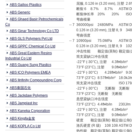
屈服, 0.126 in (3.20 mm), 注塑
2.6
ABS Galloo Plastics
断裂 6
8.7%
8.7%
ASTM D
ABS Generic
断裂伸长率
20%
20%
ISO
ABS Ghaed Basir Petrochemicals
弯曲模量
Co
-- 7
360000psi
2480MPa
ASTM D
0.126 in (3.20 mm), 注塑 8, 9
348
ABS Ginar Technology Co LTD
弯曲强度
ABS GLS Polymers Pvt Ltd
-- 7
10900psi
75.0MPa
ASTM D
0.126 in (3.20 mm), 注塑 8, 9
102
ABS GPPC Chemical Co Ltd
冲击性能
额定值(英制)
额定值(
ABS Great Eastern Resins
简支梁缺口冲击强度
Industrial Co Ltd
-22°F (-30°C), 注塑
4.3ft•lb/in²
ABS Guang Sung Plastics
73°F (23°C), 注塑
9.0ft•lb/in²
ABS ICO Polymers EMEA
-22°F (-30°C)
4.28ft•lb/in²
9.0
73°F (23°C)
8.57ft•lb/in²
18.0kJ/
ABS IInfinity Compounding Corp
简支梁冲击强度
ISO 179
ABS泰国石化
-22°F (-30°C)
无断裂
无断裂
73°F (23°C)
无断裂
无断裂
ABS Jackdaw Polymers
悬壁梁缺口冲击强度
ABS Jamplast Inc
73°F (23°C)
4.4ft•lb/in
230J/m
-22°F (-30°C), 注塑
4.3ft•lb/in²
ABS Kaneka Corporation
73°F (23°C), 注塑
9.0ft•lb/in²
ABS Kingfa金发
硬度
额定值(英制)
额定值(公制)
洛氏硬度 (R 级)
108
108
ASTM D
ABS KOPLA Co Ltd
热性能
额定值(英制)
额定值(公制)