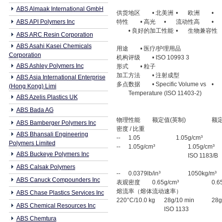
ABS Almaak International GmbH
供货地区
• 北美洲
•
欧洲
•
ABS API Polymers Inc
特性
• 高光
•
流动性高
•
• 良好的加工性能
•
生物兼容性
ABS ARC Resin Corporation
ABS Asahi Kasei Chemicals
用途
• 医疗/护理用品
Corporation
机构评级
• ISO 10993 3
ABS Ashley Polymers Inc
形式
• 粒子
加工方法
• 注射成型
ABS Asia International Enterprise
多点数据
• Specific Volume vs
•
(Hong Kong) Limi
Temperature (ISO 11403-2)
ABS Azelis Plastics UK
ABS Bada AG
物理性能
额定值(英制)
额定
ABS Bamberger Polymers Inc
密度 / 比重
ABS Bhansali Engineering
--
1.05
1.05g/cm³
Polymers Limited
--
1.05g/cm³
1.05g/cm³
ABS Buckeye Polymers Inc
ISO 1183/B
ABS Calsak Polymers
--
0.0379lb/in³
1050kg/m³
ABS Canuck Compounders Inc
表观密度
0.65g/cm³
0.6
熔流率（熔体流动速率）
ABS Chase Plastics Services Inc
220°C/10.0 kg
28g/10 min
28g
ABS Chemical Resources Inc
ISO 1133
ABS Chemtura