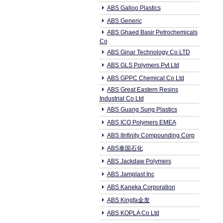
ABS Galloo Plastics
ABS Generic
ABS Ghaed Basir Petrochemicals
Co
ABS Ginar Technology Co LTD
ABS GLS Polymers Pvt Ltd
ABS GPPC Chemical Co Ltd
ABS Great Eastern Resins
Industrial Co Ltd
ABS Guang Sung Plastics
ABS ICO Polymers EMEA
ABS IInfinity Compounding Corp
ABS泰国石化
ABS Jackdaw Polymers
ABS Jamplast Inc
ABS Kaneka Corporation
ABS Kingfa金发
ABS KOPLA Co Ltd