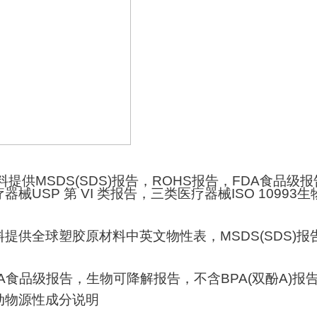
料提供
MSDS(SDS)
报告，
ROHS
报告，
FDA
食品级报
疗器械
USP
第
VI
类报告，三类医疗器械
ISO 10993
生
料提供全球塑胶原材料中英文物性表，
MSDS(SDS)
报
A
食品级报告，生物可降解报告，不含
BPA(
双酚
A)
报
动物源性成分说明