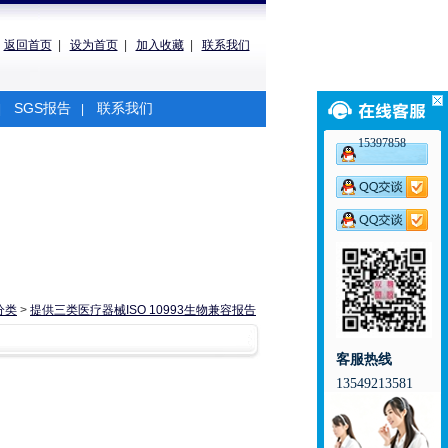
返回首页
|
设为首页
|
加入收藏
|
联系我们
SGS报告
联系我们
|
|
15397858
分类
>
提供三类医疗器械ISO 10993生物兼容报告
客服热线
13549213581