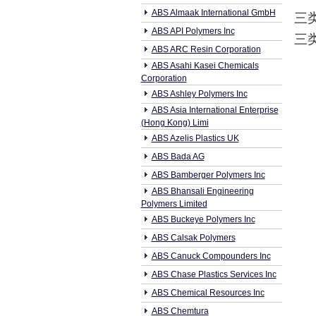
ABS Almaak International GmbH
三
ABS API Polymers Inc
三
ABS ARC Resin Corporation
ABS Asahi Kasei Chemicals
Corporation
ABS Ashley Polymers Inc
ABS Asia International Enterprise
(Hong Kong) Limi
ABS Azelis Plastics UK
ABS Bada AG
ABS Bamberger Polymers Inc
ABS Bhansali Engineering
Polymers Limited
ABS Buckeye Polymers Inc
ABS Calsak Polymers
ABS Canuck Compounders Inc
ABS Chase Plastics Services Inc
ABS Chemical Resources Inc
ABS Chemtura