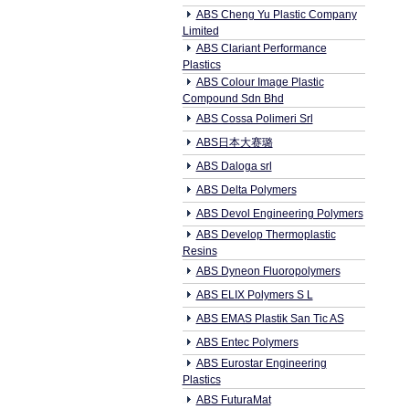
ABS Cheng Yu Plastic Company
Limited
ABS Clariant Performance
Plastics
ABS Colour Image Plastic
Compound Sdn Bhd
ABS Cossa Polimeri Srl
ABS日本大赛璐
ABS Daloga srl
ABS Delta Polymers
ABS Devol Engineering Polymers
ABS Develop Thermoplastic
Resins
ABS Dyneon Fluoropolymers
ABS ELIX Polymers S L
ABS EMAS Plastik San Tic AS
ABS Entec Polymers
ABS Eurostar Engineering
Plastics
ABS FuturaMat