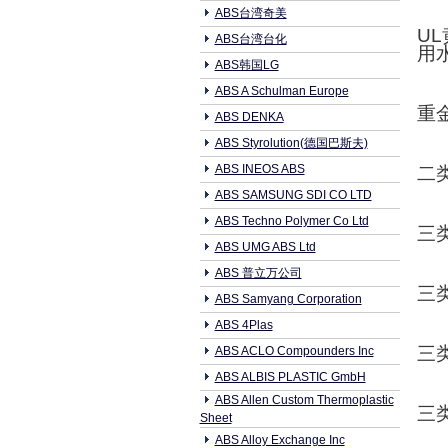
ABS台湾奇美
UL
ABS台湾台化
用
ABS韩国LG
ABS A Schulman Europe
重
ABS DENKA
ABS Styrolution(德国巴斯夫)
ABS INEOS ABS
二
ABS SAMSUNG SDI CO LTD
ABS Techno Polymer Co Ltd
三
ABS UMG ABS Ltd
ABS 普立万公司
三
ABS Samyang Corporation
ABS 4Plas
三
ABS ACLO Compounders Inc
ABS ALBIS PLASTIC GmbH
ABS Allen Custom Thermoplastic
三
Sheet
ABS Alloy Exchange Inc