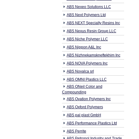
ABS Nexeo Solutions LLC
ABS Next Polymers Ltd
ABS NEXT Specialty Resins Inc
ABS Nexus Resin Group LLC
ABS Niche Polymer LLC
ABS Nippon A&L Inc
ABS Nizhnekamskneftekhim Inc
ABS NOVA Polymers Inc
ABS Novalca srl
ABS OMNI Plastics LLC
ABS ONeil Color and
Compounding
ABS Ovation Polymers Inc
ABS Oxford Polymers
ABS pal plast GmbH
ABS Performance Plastics Ltd
ABS Perrite
ABS Petropol Industry and Trade