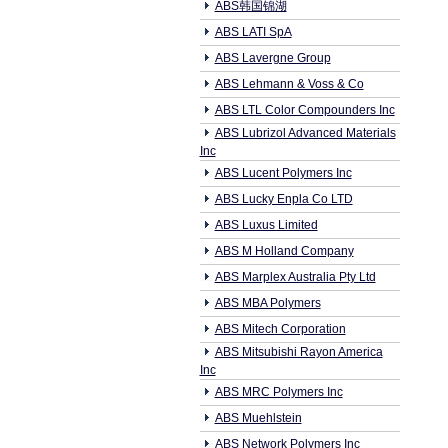
ABS韩国锦湖
ABS LATI SpA
ABS Lavergne Group
ABS Lehmann & Voss & Co
ABS LTL Color Compounders Inc
ABS Lubrizol Advanced Materials
Inc
ABS Lucent Polymers Inc
ABS Lucky Enpla Co LTD
ABS Luxus Limited
ABS M Holland Company
ABS Marplex Australia Pty Ltd
ABS MBA Polymers
ABS Mitech Corporation
ABS Mitsubishi Rayon America
Inc
ABS MRC Polymers Inc
ABS Muehlstein
ABS Network Polymers Inc