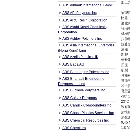
加工
ABS Almaak International GmbH
ABS API Polymers Inc
物理
比重
ABS ARC Resin Corporation
溶化体
ABS Asahi Kasei Chemicals
收缩率 
Corporation
机械
ABS Ashley Polymers Inc
拉伸
抗张
ABS Asia International Enterprise
屈服
(Hong Kong) Limi
断裂
ABS Azelis Plastics UK
伸长率
ABS Bada AG
屈服
断裂
ABS Bamberger Polymers Inc
弯曲
ABS Bhansali Engineering
弯曲
Polymers Limited
冲击
ABS Buckeye Polymers Inc
悬壁
-30°
ABS Calsak Polymers
23°C
ABS Canuck Compounders Inc
装有测量
热性
ABS Chase Plastics Services Inc
热变
ABS Chemical Resources Inc
0.45
1.8 
ABS Chemtura