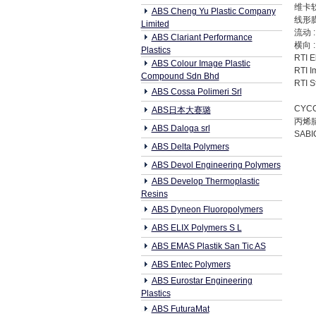
维卡
ABS Cheng Yu Plastic Company
线形
Limited
流动 :
ABS Clariant Performance
横向 :
Plastics
RTI E
ABS Colour Image Plastic
RTI I
Compound Sdn Bhd
RTI S
ABS Cossa Polimeri Srl
CYCO
ABS日本大赛璐
丙烯
ABS Daloga srl
SABIC
ABS Delta Polymers
ABS Devol Engineering Polymers
ABS Develop Thermoplastic
Resins
ABS Dyneon Fluoropolymers
ABS ELIX Polymers S L
ABS EMAS Plastik San Tic AS
ABS Entec Polymers
ABS Eurostar Engineering
Plastics
ABS FuturaMat