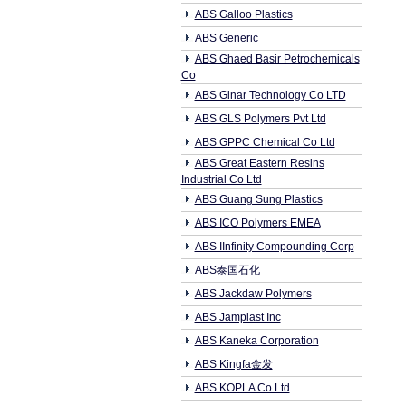
ABS Galloo Plastics
ABS Generic
ABS Ghaed Basir Petrochemicals
Co
ABS Ginar Technology Co LTD
ABS GLS Polymers Pvt Ltd
ABS GPPC Chemical Co Ltd
ABS Great Eastern Resins
Industrial Co Ltd
ABS Guang Sung Plastics
ABS ICO Polymers EMEA
ABS IInfinity Compounding Corp
ABS泰国石化
ABS Jackdaw Polymers
ABS Jamplast Inc
ABS Kaneka Corporation
ABS Kingfa金发
ABS KOPLA Co Ltd