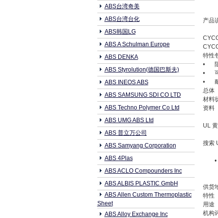
ABS台湾奇美
ABS台湾台化
产品
ABS韩国LG
CYC
ABS A Schulman Europe
CYC
特性包
ABS DENKA
•
ABS Styrolution(德国巴斯夫)
•
•
ABS INEOS ABS
总体
ABS SAMSUNG SDI CO LTD
材料
ABS Techno Polymer Co Ltd
资料
ABS UMG ABS Ltd
UL 黄
ABS 普立万公司
搜索 
ABS Samyang Corporation
ABS 4Plas
ABS ACLO Compounders Inc
ABS ALBIS PLASTIC GmbH
供货
ABS Allen Custom Thermoplastic
特性
Sheet
用途
机构
ABS Alloy Exchange Inc