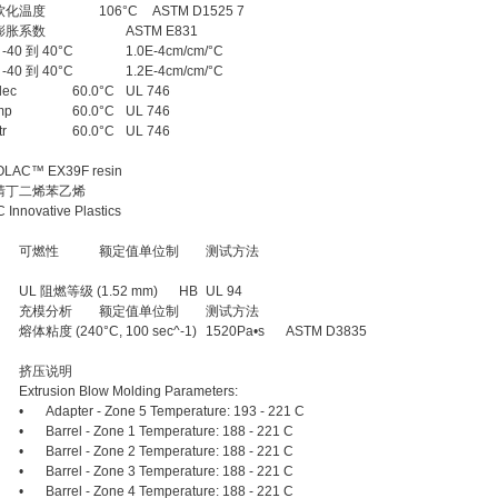
软化温度
106°C
ASTM D1525 7
膨胀系数
ASTM E831
 -40 到 40°C
1.0E-4cm/cm/°C
 -40 到 40°C
1.2E-4cm/cm/°C
lec
60.0°C
UL 746
mp
60.0°C
UL 746
tr
60.0°C
UL 746
LAC™ EX39F resin
腈丁二烯苯乙烯
 Innovative Plastics
可燃性
额定值单位制
测试方法
UL 阻燃等级 (1.52 mm)
HB
UL 94
充模分析
额定值单位制
测试方法
熔体粘度 (240°C, 100 sec^-1)
1520Pa•s
ASTM D3835
挤压说明
Extrusion Blow Molding Parameters:
•
Adapter - Zone 5 Temperature: 193 - 221 C
•
Barrel - Zone 1 Temperature: 188 - 221 C
•
Barrel - Zone 2 Temperature: 188 - 221 C
•
Barrel - Zone 3 Temperature: 188 - 221 C
•
Barrel - Zone 4 Temperature: 188 - 221 C