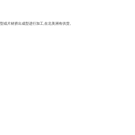
出吹塑成型或片材挤出成型进行加工,在北美洲有供货。