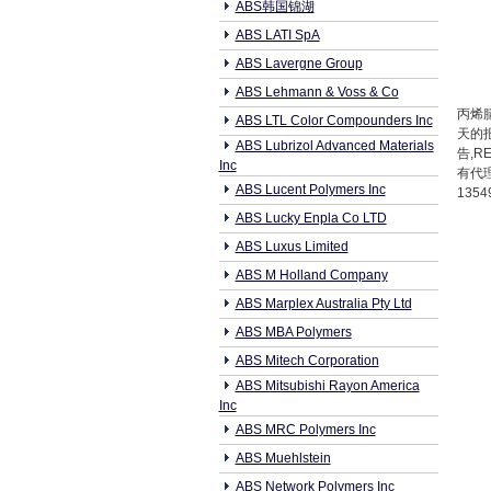
ABS韩国锦湖
ABS LATI SpA
ABS Lavergne Group
ABS Lehmann & Voss & Co
丙烯腈
ABS LTL Color Compounders Inc
天的
ABS Lubrizol Advanced Materials
告,
Inc
有代理
ABS Lucent Polymers Inc
1354
ABS Lucky Enpla Co LTD
ABS Luxus Limited
ABS M Holland Company
ABS Marplex Australia Pty Ltd
ABS MBA Polymers
ABS Mitech Corporation
ABS Mitsubishi Rayon America
Inc
ABS MRC Polymers Inc
ABS Muehlstein
ABS Network Polymers Inc