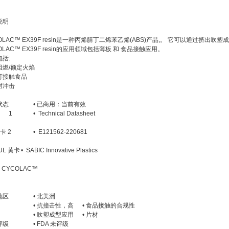
说明
OLAC™ EX39F resin是一种丙烯腈丁二烯苯乙烯(ABS)产品,。 它可以通过挤
OLAC™ EX39F resin的应用领域包括薄板 和 食品接触应用。
括:
阻燃/额定火焰
可接触食品
耐冲击
状态
• 已商用：当前有效
1
• Technical Datasheet
卡 2
• E121562-220681
UL 黄卡
• SABIC Innovative Plastics
• CYCOLAC™
地区
• 北美洲
• 抗撞击性，高
• 食品接触的合规性
• 吹塑成型应用
• 片材
评级
• FDA 未评级