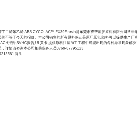
丁二烯苯乙烯,ABS CYCOLAC™ EX39F resin是东莞市双帮塑胶原料有限
报价不等于今天的报价。本公司销售的所有原料保证是原厂原包,随料可以提供生产厂商
REACH报告,SVHC报告,UL黄卡,提供原料注塑加工工程中可能出现的各种异常现
，详情请咨询本公司相关业务人员0769-87795123
9213581 肖生