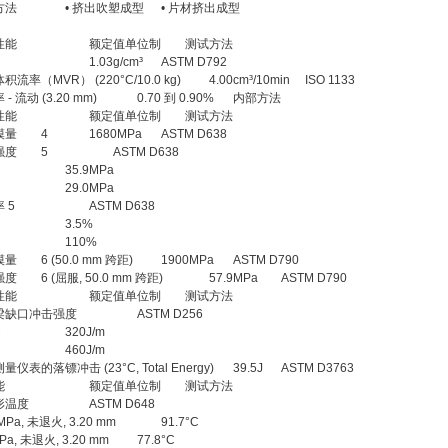
方法
• 挤出吹塑成型
• 片材挤出成型
性能
额定值单位制
测试方法
1.03g/cm³
ASTM D792
积流率（MVR） (220°C/10.0 kg)
4.00cm³/10min
ISO 1133
- 流动 (3.20 mm)
0.70 到 0.90%
内部方法
性能
额定值单位制
测试方法
模量
4
1680MPa
ASTM D638
强度
5
ASTM D638
35.9MPa
29.0MPa
 5
ASTM D638
3.5%
110%
模量
6 (50.0 mm 跨距)
1900MPa
ASTM D790
强度
6 (屈服, 50.0 mm 跨距)
57.9MPa
ASTM D790
性能
额定值单位制
测试方法
梁缺口冲击强度
ASTM D256
C
320J/m
460J/m
仪表的落镖冲击 (23°C, Total Energy)
39.5J
ASTM D3763
能
额定值单位制
测试方法
形温度
ASTM D648
 MPa, 未退火, 3.20 mm
91.7°C
MPa, 未退火, 3.20 mm
77.8°C