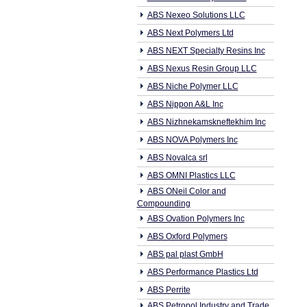
ABS Nexeo Solutions LLC
ABS Next Polymers Ltd
ABS NEXT Specialty Resins Inc
ABS Nexus Resin Group LLC
ABS Niche Polymer LLC
ABS Nippon A&L Inc
ABS Nizhnekamskneftekhim Inc
ABS NOVA Polymers Inc
ABS Novalca srl
ABS OMNI Plastics LLC
ABS ONeil Color and
Compounding
ABS Ovation Polymers Inc
ABS Oxford Polymers
ABS pal plast GmbH
ABS Performance Plastics Ltd
ABS Perrite
ABS Petropol Industry and Trade