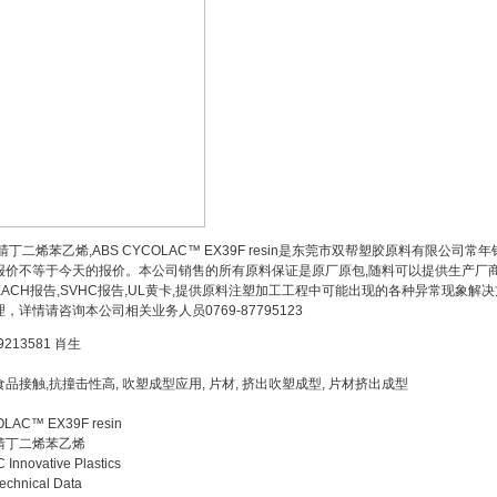
丁二烯苯乙烯,ABS CYCOLAC™ EX39F resin是东莞市双帮塑胶原料有限
报价不等于今天的报价。本公司销售的所有原料保证是原厂原包,随料可以提供生产厂商
REACH报告,SVHC报告,UL黄卡,提供原料注塑加工工程中可能出现的各种异常现
，详情请咨询本公司相关业务人员0769-87795123
9213581 肖生
食品接触,抗撞击性高, 吹塑成型应用, 片材, 挤出吹塑成型, 片材挤出成型
LAC™ EX39F resin
腈丁二烯苯乙烯
 Innovative Plastics
echnical Data