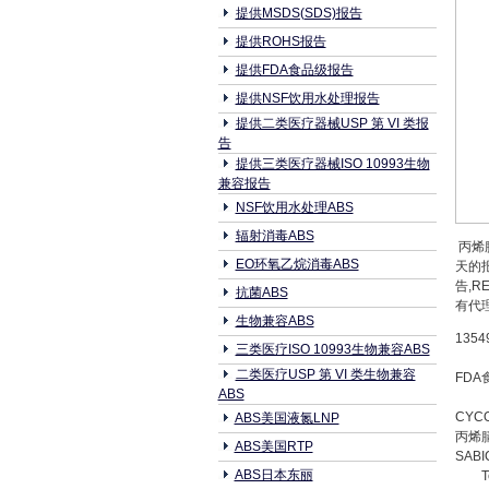
提供MSDS(SDS)报告
提供ROHS报告
提供FDA食品级报告
提供NSF饮用水处理报告
提供二类医疗器械USP 第 VI 类报
告
提供三类医疗器械ISO 10993生物
兼容报告
NSF饮用水处理ABS
辐射消毒ABS
丙烯腈
EO环氧乙烷消毒ABS
天的
告,
抗菌ABS
有代理
生物兼容ABS
1354
三类医疗ISO 10993生物兼容ABS
二类医疗USP 第 VI 类生物兼容
FDA
ABS
CYCO
ABS美国液氮LNP
丙烯
ABS美国RTP
SABIC
ABS日本东丽
T