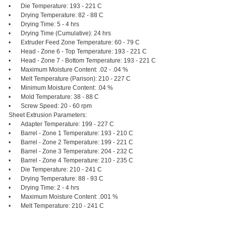
•
Die Temperature: 193 - 221 C
•
Drying Temperature: 82 - 88 C
•
Drying Time: 5 - 4 hrs
•
Drying Time (Cumulative): 24 hrs
•
Extruder Feed Zone Temperature: 60 - 79 C
•
Head - Zone 6 - Top Temperature: 193 - 221 C
•
Head - Zone 7 - Bottom Temperature: 193 - 221 C
•
Maximum Moisture Content: .02 - .04 %
•
Melt Temperature (Parison): 210 - 227 C
•
Minimum Moisture Content: .04 %
•
Mold Temperature: 38 - 88 C
•
Screw Speed: 20 - 60 rpm
Sheet Extrusion Parameters:
•
Adapter Temperature: 199 - 227 C
•
Barrel - Zone 1 Temperature: 193 - 210 C
•
Barrel - Zone 2 Temperature: 199 - 221 C
•
Barrel - Zone 3 Temperature: 204 - 232 C
•
Barrel - Zone 4 Temperature: 210 - 235 C
•
Die Temperature: 210 - 241 C
•
Drying Temperature: 88 - 93 C
•
Drying Time: 2 - 4 hrs
•
Maximum Moisture Content: .001 %
•
Melt Temperature: 210 - 241 C